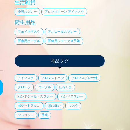
生活雑貨
冷感スプレー
アロマストーン アイマスク
衛生用品
フェイスマスク
アルコールスプレー
医療用ゴーグル
医療用ラテックス手袋
商品タグ
アイマスク
アロマストーン
アロマスプレー付
グローブ
ゴーグル
しろくま
ハンドシールドスプレー
ハンドスプレー
ポケットアルコ
ぼのぼの
マスク
マスコット
手袋