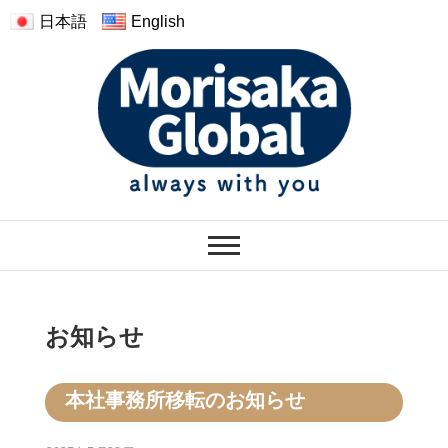
日本語
English
モリサカグローバル
ぬくもりのあるぬいぐるみ
お知らせ
本社事務所移転のお知らせ