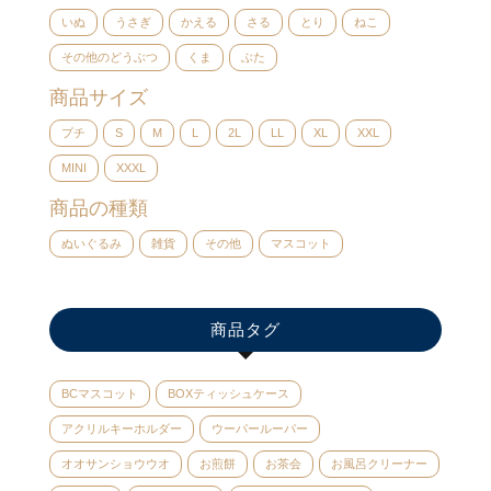
いぬ
うさぎ
かえる
さる
とり
ねこ
その他のどうぶつ
くま
ぶた
商品サイズ
プチ
S
M
L
2L
LL
XL
XXL
MINI
XXXL
商品の種類
ぬいぐるみ
雑貨
その他
マスコット
商品タグ
BCマスコット
BOXティッシュケース
アクリルキーホルダー
ウーパールーパー
オオサンショウウオ
お煎餅
お茶会
お風呂クリーナー