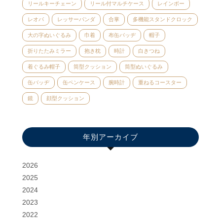
リールキーチェーン
リール付マルチケース
レインボー
レオパ
レッサーパンダ
合掌
多機能スタンドクロック
大の字ぬいぐるみ
巾着
布缶バッヂ
帽子
折りたたみミラー
抱き枕
時計
白きつね
着ぐるみ帽子
筒型クッション
筒型ぬいぐるみ
缶バッヂ
缶ペンケース
腕時計
重ねるコースター
鏡
顔型クッション
年別アーカイブ
2026
2025
2024
2023
2022