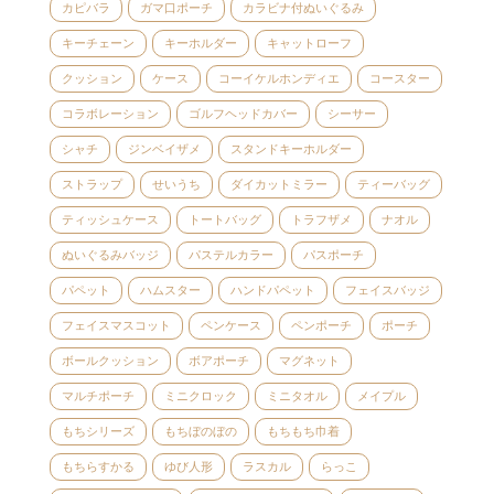
カピバラ
ガマ口ポーチ
カラビナ付ぬいぐるみ
キーチェーン
キーホルダー
キャットローフ
クッション
ケース
コーイケルホンディエ
コースター
コラボレーション
ゴルフヘッドカバー
シーサー
シャチ
ジンベイザメ
スタンドキーホルダー
ストラップ
せいうち
ダイカットミラー
ティーバッグ
ティッシュケース
トートバッグ
トラフザメ
ナオル
ぬいぐるみバッジ
パステルカラー
パスポーチ
パペット
ハムスター
ハンドパペット
フェイスバッジ
フェイスマスコット
ペンケース
ペンポーチ
ポーチ
ボールクッション
ボアポーチ
マグネット
マルチポーチ
ミニクロック
ミニタオル
メイプル
もちシリーズ
もちぼのぼの
もちもち巾着
もちらすかる
ゆび人形
ラスカル
らっこ