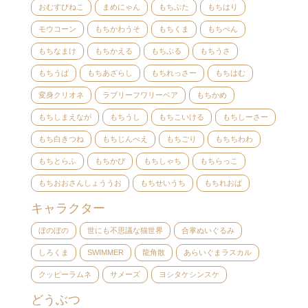
おむすびねこ
まめにゃん
もちぶた
もちはり
モウコーン
もちかわうそ
もちくま
もちぺん
もちなまけ
もちかえる
もちぶる
もちうさ
もちうぱ
もちあざらし
もちれっさー
もちはむ
変身クリオネ
ラブリーフワリーベア
もちかめ
もちしまえなが
もちうし
もちこいける
もちしーさー
もち白きつね
もちじんべえ
もちごり
もちちわわ
もちとらふ
もちかぴ
もちしゃち
もちらっこ
もちおおさんしょううお
もちせいうち
もちれおぱ
キャラクター
ぼのぼの
世にも不思議な猫世界
合掌ぬいぐるみ
しろくま
SWIMMER
龍角散
あらいぐまラスカル
クッピーラムネ
サメーズ
ヨシタケシンスケ
どうぶつ