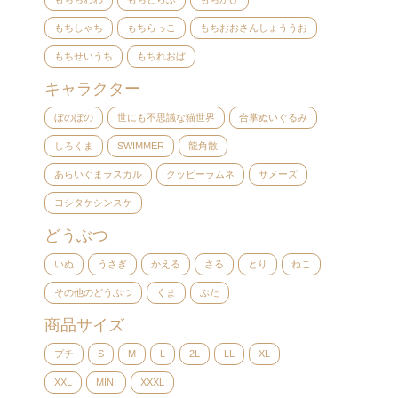
もちしゃち
もちらっこ
もちおおさんしょううお
もちせいうち
もちれおぱ
キャラクター
ぼのぼの
世にも不思議な猫世界
合掌ぬいぐるみ
しろくま
SWIMMER
龍角散
あらいぐまラスカル
クッピーラムネ
サメーズ
ヨシタケシンスケ
どうぶつ
いぬ
うさぎ
かえる
さる
とり
ねこ
その他のどうぶつ
くま
ぶた
商品サイズ
プチ
S
M
L
2L
LL
XL
XXL
MINI
XXXL