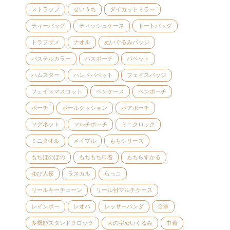
ストラップ
せいうち
ダイカットミラー
ティーバッグ
ティッシュケース
トートバッグ
トラフザメ
ナオル
ぬいぐるみバッジ
パステルカラー
パスポーチ
パペット
ハムスター
ハンドパペット
フェイスバッジ
フェイスマスコット
ペンケース
ペンポーチ
ポーチ
ボールクッション
ボアポーチ
マグネット
マルチポーチ
ミニクロック
ミニタオル
メイプル
もちシリーズ
もちぼのぼの
もちもち巾着
もちらすかる
ゆび人形
ラスカル
らっこ
リールキーチェーン
リール付マルチケース
レインボー
レオパ
レッサーパンダ
合掌
多機能スタンドクロック
大の字ぬいぐるみ
巾着