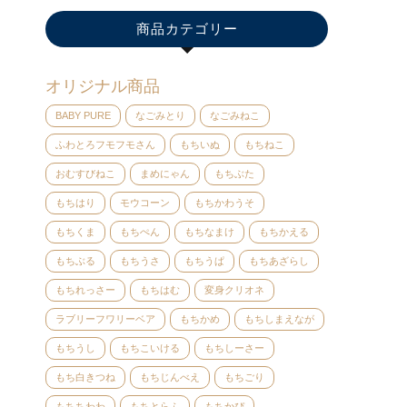
商品カテゴリー
オリジナル商品
BABY PURE
なごみとり
なごみねこ
ふわとろフモフモさん
もちいぬ
もちねこ
おむすびねこ
まめにゃん
もちぶた
もちはり
モウコーン
もちかわうそ
もちくま
もちぺん
もちなまけ
もちかえる
もちぶる
もちうさ
もちうぱ
もちあざらし
もちれっさー
もちはむ
変身クリオネ
ラブリーフワリーベア
もちかめ
もちしまえなが
もちうし
もちこいける
もちしーさー
もち白きつね
もちじんべえ
もちごり
もちちわわ
もちとらふ
もちかぴ