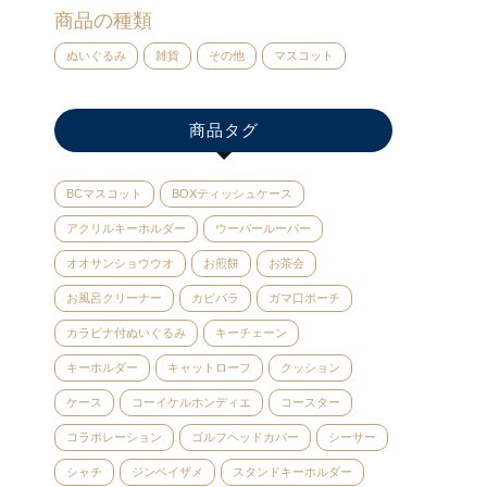
商品の種類
ぬいぐるみ
雑貨
その他
マスコット
商品タグ
BCマスコット
BOXティッシュケース
アクリルキーホルダー
ウーパールーパー
オオサンショウウオ
お煎餅
お茶会
お風呂クリーナー
カピバラ
ガマ口ポーチ
カラビナ付ぬいぐるみ
キーチェーン
キーホルダー
キャットローフ
クッション
ケース
コーイケルホンディエ
コースター
コラボレーション
ゴルフヘッドカバー
シーサー
シャチ
ジンベイザメ
スタンドキーホルダー