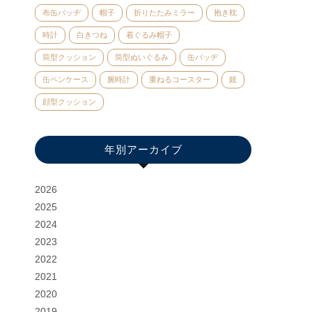
布缶バッヂ
帽子
折りたたみミラー
抱き枕
時計
白きつね
着ぐるみ帽子
筒型クッション
筒型ぬいぐるみ
缶バッヂ
缶ペンケース
腕時計
重ねるコースター
鏡
顔型クッション
年別アーカイブ
2026
2025
2024
2023
2022
2021
2020
2019