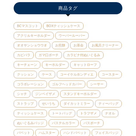
商品タグ
BCマスコット
BOXティッシュケース
アクリルキーホルダー
ウーパールーパー
オオサンショウウオ
お煎餅
お茶会
お風呂クリーナー
カピバラ
ガマ口ポーチ
カラビナ付ぬいぐるみ
キーチェーン
キーホルダー
キャットローフ
クッション
ケース
コーイケルホンディエ
コースター
コラボレーション
ゴルフヘッドカバー
シーサー
シャチ
ジンベイザメ
スタンドキーホルダー
ストラップ
せいうち
ダイカットミラー
ティーバッグ
ティッシュケース
トートバッグ
トラフザメ
ナオル
ぬいぐるみバッジ
パステルカラー
パスポーチ
パペット
ハムスター
ハンドパペット
フェイスバッジ