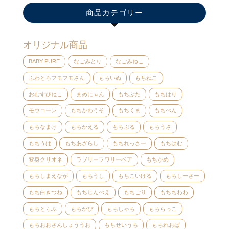
商品カテゴリー
オリジナル商品
BABY PURE
なごみとり
なごみねこ
ふわとろフモフモさん
もちいぬ
もちねこ
おむすびねこ
まめにゃん
もちぶた
もちはり
モウコーン
もちかわうそ
もちくま
もちぺん
もちなまけ
もちかえる
もちぶる
もちうさ
もちうぱ
もちあざらし
もちれっさー
もちはむ
変身クリオネ
ラブリーフワリーベア
もちかめ
もちしまえなが
もちうし
もちこいける
もちしーさー
もち白きつね
もちじんべえ
もちごり
もちちわわ
もちとらふ
もちかぴ
もちしゃち
もちらっこ
もちおおさんしょううお
もちせいうち
もちれおぱ