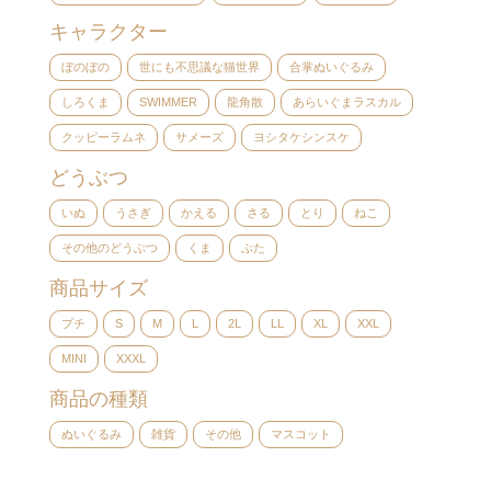
キャラクター
ぼのぼの
世にも不思議な猫世界
合掌ぬいぐるみ
しろくま
SWIMMER
龍角散
あらいぐまラスカル
クッピーラムネ
サメーズ
ヨシタケシンスケ
どうぶつ
いぬ
うさぎ
かえる
さる
とり
ねこ
その他のどうぶつ
くま
ぶた
商品サイズ
プチ
S
M
L
2L
LL
XL
XXL
MINI
XXXL
商品の種類
ぬいぐるみ
雑貨
その他
マスコット