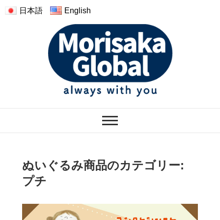
日本語
English
モリサカグローバル
ぬくもりのあるぬいぐるみ
ぬいぐるみ商品のカテゴリー:
プチ