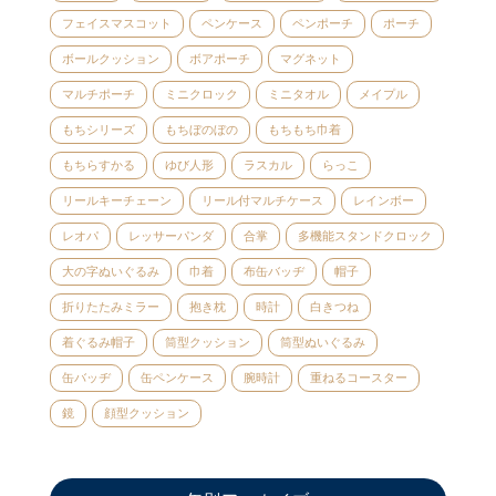
フェイスマスコット
ペンケース
ペンポーチ
ポーチ
ボールクッション
ボアポーチ
マグネット
マルチポーチ
ミニクロック
ミニタオル
メイプル
もちシリーズ
もちぼのぼの
もちもち巾着
もちらすかる
ゆび人形
ラスカル
らっこ
リールキーチェーン
リール付マルチケース
レインボー
レオパ
レッサーパンダ
合掌
多機能スタンドクロック
大の字ぬいぐるみ
巾着
布缶バッヂ
帽子
折りたたみミラー
抱き枕
時計
白きつね
着ぐるみ帽子
筒型クッション
筒型ぬいぐるみ
缶バッヂ
缶ペンケース
腕時計
重ねるコースター
鏡
顔型クッション