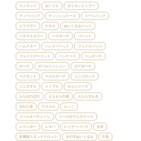
ストラップ
せいうち
ダイカットミラー
ティーバッグ
ティッシュケース
トートバッグ
トラフザメ
ナオル
ぬいぐるみバッジ
パステルカラー
パスポーチ
パペット
ハムスター
ハンドパペット
フェイスバッジ
フェイスマスコット
ペンケース
ペンポーチ
ポーチ
ボールクッション
ボアポーチ
マグネット
マルチポーチ
ミニクロック
ミニタオル
メイプル
もちシリーズ
もちぼのぼの
もちもち巾着
もちらすかる
ゆび人形
ラスカル
らっこ
リールキーチェーン
リール付マルチケース
レインボー
レオパ
レッサーパンダ
合掌
多機能スタンドクロック
大の字ぬいぐるみ
巾着