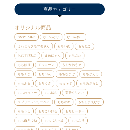
商品カテゴリー
オリジナル商品
BABY PURE
なごみとり
なごみねこ
ふわとろフモフモさん
もちいぬ
もちねこ
おむすびねこ
まめにゃん
もちぶた
もちはり
モウコーン
もちかわうそ
もちくま
もちぺん
もちなまけ
もちかえる
もちぶる
もちうさ
もちうぱ
もちあざらし
もちれっさー
もちはむ
変身クリオネ
ラブリーフワリーベア
もちかめ
もちしまえなが
もちうし
もちこいける
もちしーさー
もち白きつね
もちじんべえ
もちごり
もちちわわ
もちとらふ
もちかぴ