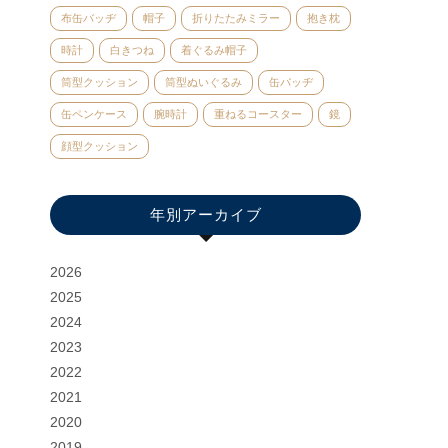
布缶バッヂ
帽子
折りたたみミラー
抱き枕
時計
白きつね
着ぐるみ帽子
筒型クッション
筒型ぬいぐるみ
缶バッヂ
缶ペンケース
腕時計
重ねるコースター
鏡
顔型クッション
年別アーカイブ
2026
2025
2024
2023
2022
2021
2020
2019