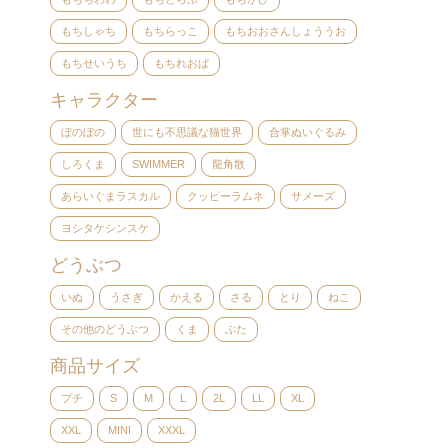
もちしゃち
もちらっこ
もちおおさんしょううお
もちせいうち
もちれおぱ
キャラクター
ぼのぼの
世にも不思議な猫世界
合掌ぬいぐるみ
しろくま
SWIMMER
龍角散
あらいぐまラスカル
クッピーラムネ
サメーズ
ヨシタケシンスケ
どうぶつ
いぬ
うさぎ
かえる
さる
とり
ねこ
その他のどうぶつ
くま
ぶた
商品サイズ
プチ
S
M
L
2L
LL
XL
XXL
MINI
XXXL