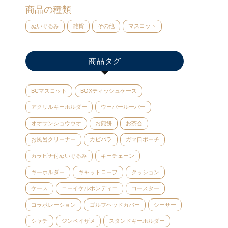
商品の種類
ぬいぐるみ
雑貨
その他
マスコット
商品タグ
BCマスコット
BOXティッシュケース
アクリルキーホルダー
ウーパールーパー
オオサンショウウオ
お煎餅
お茶会
お風呂クリーナー
カピバラ
ガマ口ポーチ
カラビナ付ぬいぐるみ
キーチェーン
キーホルダー
キャットローフ
クッション
ケース
コーイケルホンディエ
コースター
コラボレーション
ゴルフヘッドカバー
シーサー
シャチ
ジンベイザメ
スタンドキーホルダー