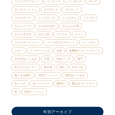
フェイスマスコット
ペンケース
ペンポーチ
ポーチ
ボールクッション
ボアポーチ
マグネット
マルチポーチ
ミニクロック
ミニタオル
メイプル
もちシリーズ
もちぼのぼの
もちもち巾着
もちらすかる
ゆび人形
ラスカル
らっこ
リールキーチェーン
リール付マルチケース
レインボー
レオパ
レッサーパンダ
合掌
多機能スタンドクロック
大の字ぬいぐるみ
巾着
布缶バッヂ
帽子
折りたたみミラー
抱き枕
時計
白きつね
着ぐるみ帽子
筒型クッション
筒型ぬいぐるみ
缶バッヂ
缶ペンケース
腕時計
重ねるコースター
鏡
顔型クッション
年別アーカイブ