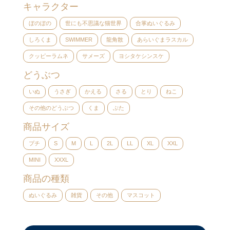
キャラクター
ぼのぼの
世にも不思議な猫世界
合掌ぬいぐるみ
しろくま
SWIMMER
龍角散
あらいぐまラスカル
クッピーラムネ
サメーズ
ヨシタケシンスケ
どうぶつ
いぬ
うさぎ
かえる
さる
とり
ねこ
その他のどうぶつ
くま
ぶた
商品サイズ
プチ
S
M
L
2L
LL
XL
XXL
MINI
XXXL
商品の種類
ぬいぐるみ
雑貨
その他
マスコット