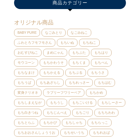
商品カテゴリー
オリジナル商品
BABY PURE
なごみとり
なごみねこ
ふわとろフモフモさん
もちいぬ
もちねこ
おむすびねこ
まめにゃん
もちぶた
もちはり
モウコーン
もちかわうそ
もちくま
もちぺん
もちなまけ
もちかえる
もちぶる
もちうさ
もちうぱ
もちあざらし
もちれっさー
もちはむ
変身クリオネ
ラブリーフワリーベア
もちかめ
もちしまえなが
もちうし
もちこいける
もちしーさー
もち白きつね
もちじんべえ
もちごり
もちちわわ
もちとらふ
もちかぴ
もちしゃち
もちらっこ
もちおおさんしょううお
もちせいうち
もちれおぱ