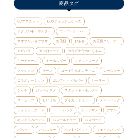
商品タグ
BCマスコット
BOXティッシュケース
アクリルキーホルダー
ウーパールーパー
オオサンショウウオ
お煎餅
お茶会
お風呂クリーナー
カピバラ
ガマ口ポーチ
カラビナ付ぬいぐるみ
キーチェーン
キーホルダー
キャットローフ
クッション
ケース
コーイケルホンディエ
コースター
コラボレーション
ゴルフヘッドカバー
シーサー
シャチ
ジンベイザメ
スタンドキーホルダー
ストラップ
せいうち
ダイカットミラー
ティーバッグ
ティッシュケース
トートバッグ
トラフザメ
ナオル
ぬいぐるみバッジ
パステルカラー
パスポーチ
パペット
ハムスター
ハンドパペット
フェイスバッジ