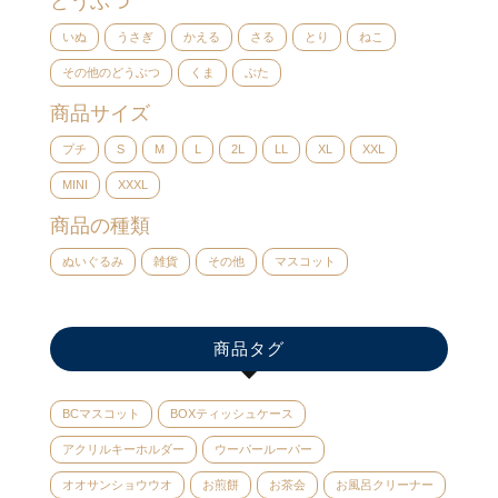
どうぶつ
いぬ
うさぎ
かえる
さる
とり
ねこ
その他のどうぶつ
くま
ぶた
商品サイズ
プチ
S
M
L
2L
LL
XL
XXL
MINI
XXXL
商品の種類
ぬいぐるみ
雑貨
その他
マスコット
商品タグ
BCマスコット
BOXティッシュケース
アクリルキーホルダー
ウーパールーパー
オオサンショウウオ
お煎餅
お茶会
お風呂クリーナー