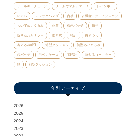
リールキーチェーン
リール付マルチケース
レインボー
レオパ
レッサーパンダ
合掌
多機能スタンドクロック
大の字ぬいぐるみ
巾着
布缶バッヂ
帽子
折りたたみミラー
抱き枕
時計
白きつね
着ぐるみ帽子
筒型クッション
筒型ぬいぐるみ
缶バッヂ
缶ペンケース
腕時計
重ねるコースター
鏡
顔型クッション
年別アーカイブ
2026
2025
2024
2023
2022