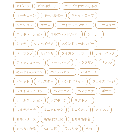
カピバラ
ガマ口ポーチ
カラビナ付ぬいぐるみ
キーチェーン
キーホルダー
キャットローフ
クッション
ケース
コーイケルホンディエ
コースター
コラボレーション
ゴルフヘッドカバー
シーサー
シャチ
ジンベイザメ
スタンドキーホルダー
ストラップ
せいうち
ダイカットミラー
ティーバッグ
ティッシュケース
トートバッグ
トラフザメ
ナオル
ぬいぐるみバッジ
パステルカラー
パスポーチ
パペット
ハムスター
ハンドパペット
フェイスバッジ
フェイスマスコット
ペンケース
ペンポーチ
ポーチ
ボールクッション
ボアポーチ
マグネット
マルチポーチ
ミニクロック
ミニタオル
メイプル
もちシリーズ
もちぼのぼの
もちもち巾着
もちらすかる
ゆび人形
ラスカル
らっこ