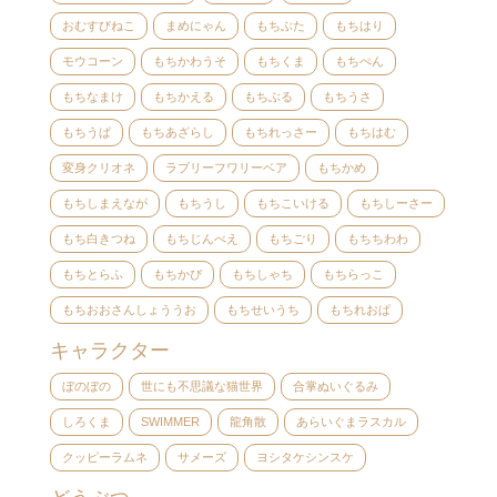
おむすびねこ
まめにゃん
もちぶた
もちはり
モウコーン
もちかわうそ
もちくま
もちぺん
もちなまけ
もちかえる
もちぶる
もちうさ
もちうぱ
もちあざらし
もちれっさー
もちはむ
変身クリオネ
ラブリーフワリーベア
もちかめ
もちしまえなが
もちうし
もちこいける
もちしーさー
もち白きつね
もちじんべえ
もちごり
もちちわわ
もちとらふ
もちかぴ
もちしゃち
もちらっこ
もちおおさんしょううお
もちせいうち
もちれおぱ
キャラクター
ぼのぼの
世にも不思議な猫世界
合掌ぬいぐるみ
しろくま
SWIMMER
龍角散
あらいぐまラスカル
クッピーラムネ
サメーズ
ヨシタケシンスケ