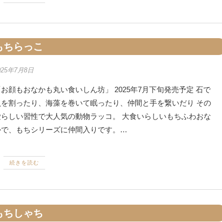
もちらっこ
025年7月8日
お顔もおなかも丸い食いしん坊」 2025年7月下旬発売予定 石で
貝を割ったり、海藻を巻いて眠ったり、仲間と手を繋いだり その
愛らしい習性で大人気の動物ラッコ。 大食いらしいもちふわおな
かで、もちシリーズに仲間入りです。…
続きを読む
もちしゃち