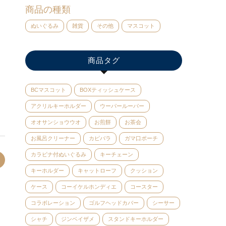
商品の種類
ぬいぐるみ
雑貨
その他
マスコット
商品タグ
BCマスコット
BOXティッシュケース
アクリルキーホルダー
ウーパールーパー
オオサンショウウオ
お煎餅
お茶会
お風呂クリーナー
カピバラ
ガマ口ポーチ
カラビナ付ぬいぐるみ
キーチェーン
キーホルダー
キャットローフ
クッション
ケース
コーイケルホンディエ
コースター
コラボレーション
ゴルフヘッドカバー
シーサー
シャチ
ジンベイザメ
スタンドキーホルダー