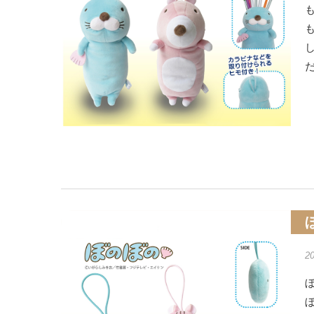
も
2
ぼ