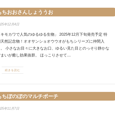
もちおおさんしょううお
025年12月4日
キモカワで人気のゆるゆる生物」 2025年12月下旬発売予定 特
別天然記念物！オオサンショオウウオがもちシリーズに仲間入
り。 小さなお目々に大きなお口、ゆるい見た目とのっそり静かな
佇まいが癒し効果抜群。 ほっこりさせて…
続きを読む
もちぼのぼのマルチポーチ
025年11月7日