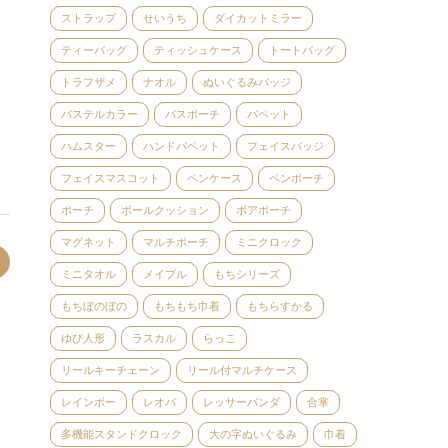
ストラップ
せいうち
ダイカットミラー
ティーバッグ
ティッシュケース
トートバッグ
トラフザメ
ナオル
ぬいぐるみバッジ
パステルカラー
パスポーチ
パペット
ハムスター
ハンドパペット
フェイスバッジ
フェイスマスコット
ペンケース
ペンポーチ
ポーチ
ボールクッション
ボアポーチ
マグネット
マルチポーチ
ミニクロック
ミニタオル
メイプル
もちシリーズ
もちぼのぼの
もちもち巾着
もちらすかる
ゆび人形
ラスカル
らっこ
リールキーチェーン
リール付マルチケース
レインボー
レオパ
レッサーパンダ
合掌
多機能スタンドクロック
大の字ぬいぐるみ
巾着