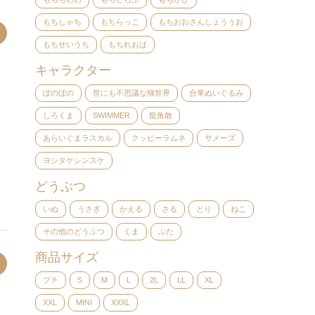
もちしゃち
もちらっこ
もちおおさんしょううお
もちせいうち
もちれおぱ
キャラクター
ぼのぼの
世にも不思議な猫世界
合掌ぬいぐるみ
しろくま
SWIMMER
龍角散
あらいぐまラスカル
クッピーラムネ
サメーズ
ヨシタケシンスケ
どうぶつ
いぬ
うさぎ
かえる
さる
とり
ねこ
その他のどうぶつ
くま
ぶた
商品サイズ
プチ
S
M
L
2L
LL
XL
XXL
MINI
XXXL