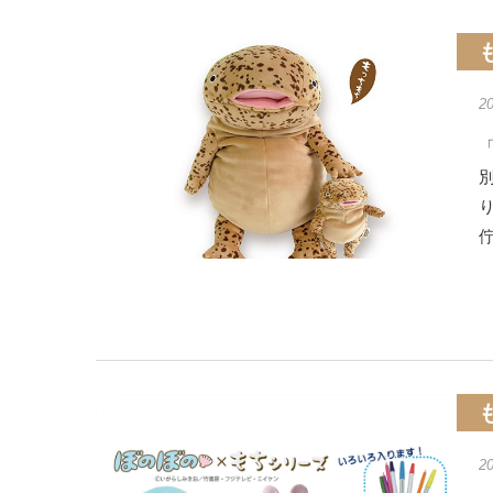
2
「
2