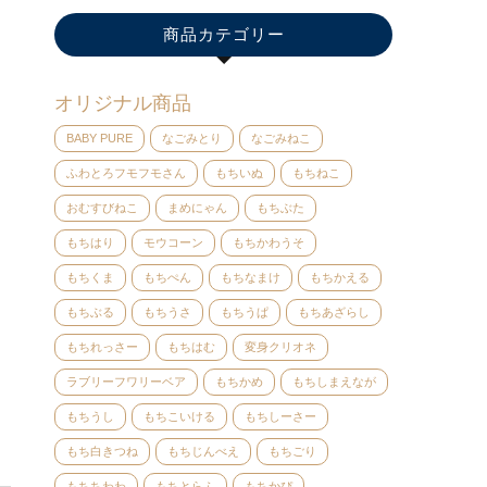
商品カテゴリー
オリジナル商品
BABY PURE
なごみとり
なごみねこ
ふわとろフモフモさん
もちいぬ
もちねこ
おむすびねこ
まめにゃん
もちぶた
もちはり
モウコーン
もちかわうそ
もちくま
もちぺん
もちなまけ
もちかえる
もちぶる
もちうさ
もちうぱ
もちあざらし
もちれっさー
もちはむ
変身クリオネ
ラブリーフワリーベア
もちかめ
もちしまえなが
もちうし
もちこいける
もちしーさー
もち白きつね
もちじんべえ
もちごり
もちちわわ
もちとらふ
もちかぴ