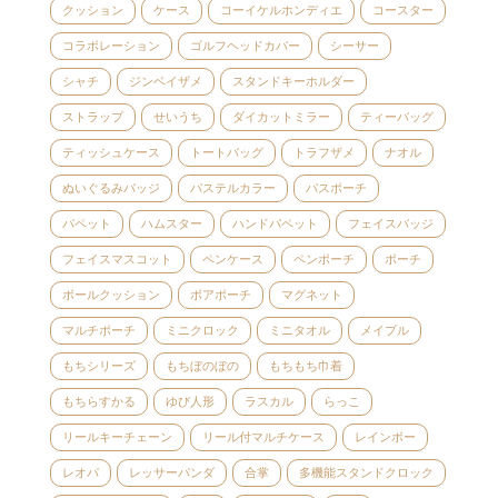
クッション
ケース
コーイケルホンディエ
コースター
コラボレーション
ゴルフヘッドカバー
シーサー
シャチ
ジンベイザメ
スタンドキーホルダー
ストラップ
せいうち
ダイカットミラー
ティーバッグ
ティッシュケース
トートバッグ
トラフザメ
ナオル
ぬいぐるみバッジ
パステルカラー
パスポーチ
パペット
ハムスター
ハンドパペット
フェイスバッジ
フェイスマスコット
ペンケース
ペンポーチ
ポーチ
ボールクッション
ボアポーチ
マグネット
マルチポーチ
ミニクロック
ミニタオル
メイプル
もちシリーズ
もちぼのぼの
もちもち巾着
もちらすかる
ゆび人形
ラスカル
らっこ
リールキーチェーン
リール付マルチケース
レインボー
レオパ
レッサーパンダ
合掌
多機能スタンドクロック