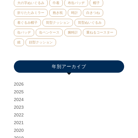
大の字ぬいぐるみ
巾着
布缶バッヂ
帽子
折りたたみミラー
抱き枕
時計
白きつね
着ぐるみ帽子
筒型クッション
筒型ぬいぐるみ
缶バッヂ
缶ペンケース
腕時計
重ねるコースター
鏡
顔型クッション
年別アーカイブ
2026
2025
2024
2023
2022
2021
2020
2019