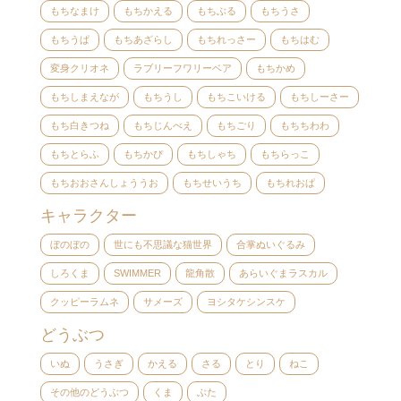
もちなまけ
もちかえる
もちぶる
もちうさ
もちうぱ
もちあざらし
もちれっさー
もちはむ
変身クリオネ
ラブリーフワリーベア
もちかめ
もちしまえなが
もちうし
もちこいける
もちしーさー
もち白きつね
もちじんべえ
もちごり
もちちわわ
もちとらふ
もちかぴ
もちしゃち
もちらっこ
もちおおさんしょううお
もちせいうち
もちれおぱ
キャラクター
ぼのぼの
世にも不思議な猫世界
合掌ぬいぐるみ
しろくま
SWIMMER
龍角散
あらいぐまラスカル
クッピーラムネ
サメーズ
ヨシタケシンスケ
どうぶつ
いぬ
うさぎ
かえる
さる
とり
ねこ
その他のどうぶつ
くま
ぶた