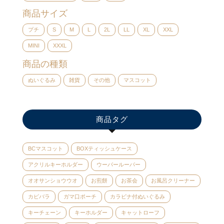
商品サイズ
プチ
S
M
L
2L
LL
XL
XXL
MINI
XXXL
商品の種類
ぬいぐるみ
雑貨
その他
マスコット
商品タグ
BCマスコット
BOXティッシュケース
アクリルキーホルダー
ウーパールーパー
オオサンショウウオ
お煎餅
お茶会
お風呂クリーナー
カピバラ
ガマ口ポーチ
カラビナ付ぬいぐるみ
キーチェーン
キーホルダー
キャットローフ