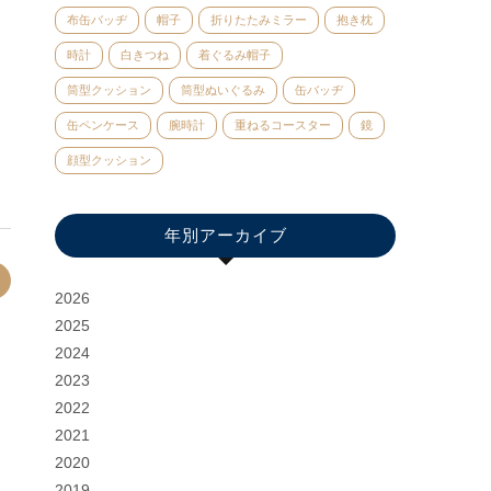
布缶バッヂ
帽子
折りたたみミラー
抱き枕
時計
白きつね
着ぐるみ帽子
筒型クッション
筒型ぬいぐるみ
缶バッヂ
缶ペンケース
腕時計
重ねるコースター
鏡
顔型クッション
年別アーカイブ
2026
2025
2024
2023
2022
2021
2020
2019