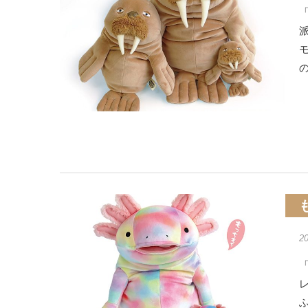
「
2
「