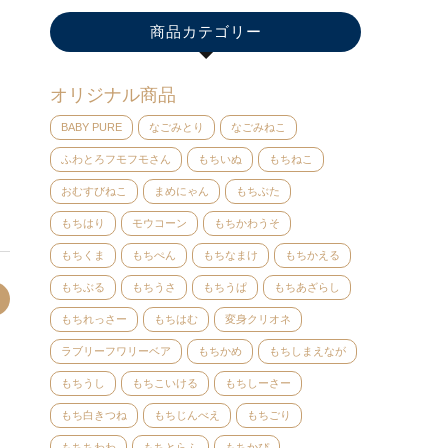
商品カテゴリー
オリジナル商品
BABY PURE
なごみとり
なごみねこ
ふわとろフモフモさん
もちいぬ
もちねこ
おむすびねこ
まめにゃん
もちぶた
もちはり
モウコーン
もちかわうそ
もちくま
もちぺん
もちなまけ
もちかえる
もちぶる
もちうさ
もちうぱ
もちあざらし
もちれっさー
もちはむ
変身クリオネ
ラブリーフワリーベア
もちかめ
もちしまえなが
もちうし
もちこいける
もちしーさー
もち白きつね
もちじんべえ
もちごり
もちちわわ
もちとらふ
もちかぴ