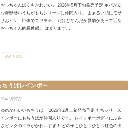
おっちゃんぽくもかわいい」 2026年5月下旬発売予定 キバが立
派な海獣せいうちがもちシリーズに仲間入り。 まぁるい頭にモサ
モサおヒゲ、巨体でコワモテ。 だけどなんだか愛嬌があって近所
のおっちゃん的親近感。 はまります…
続きを読む
もちうぱレインボー
026年1月27日
ゆめかわいいもちうぱ」 2026年2月上旬発売予定 もちシリーズ
レインボーにもちうぱが仲間入りです。 レインボーボディにふさ
ふさピンクのエラがかわいすぎ！ どの子もひとつひとつ虹色の出