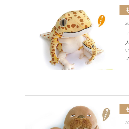
2
「
2