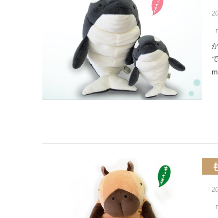
2
「
m
2
「