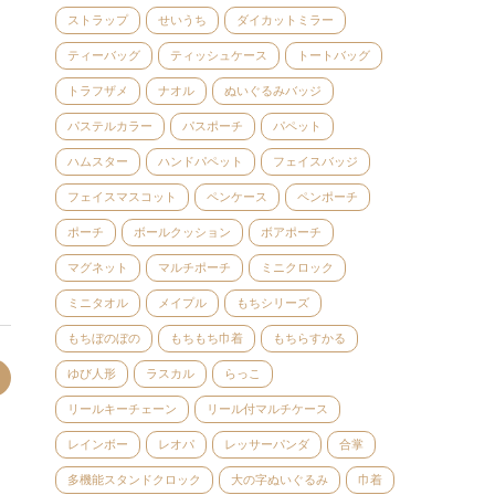
ストラップ
せいうち
ダイカットミラー
ティーバッグ
ティッシュケース
トートバッグ
トラフザメ
ナオル
ぬいぐるみバッジ
パステルカラー
パスポーチ
パペット
ハムスター
ハンドパペット
フェイスバッジ
フェイスマスコット
ペンケース
ペンポーチ
ポーチ
ボールクッション
ボアポーチ
マグネット
マルチポーチ
ミニクロック
ミニタオル
メイプル
もちシリーズ
もちぼのぼの
もちもち巾着
もちらすかる
ゆび人形
ラスカル
らっこ
リールキーチェーン
リール付マルチケース
レインボー
レオパ
レッサーパンダ
合掌
多機能スタンドクロック
大の字ぬいぐるみ
巾着