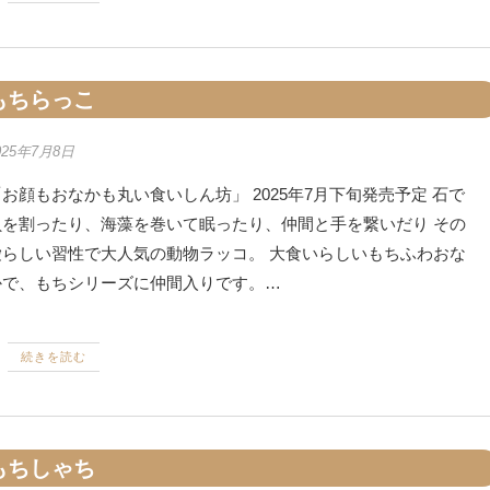
もちらっこ
025年7月8日
お顔もおなかも丸い食いしん坊」 2025年7月下旬発売予定 石で
貝を割ったり、海藻を巻いて眠ったり、仲間と手を繋いだり その
愛らしい習性で大人気の動物ラッコ。 大食いらしいもちふわおな
かで、もちシリーズに仲間入りです。…
続きを読む
もちしゃち