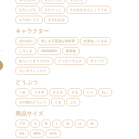
もちしゃち
もちらっこ
もちおおさんしょううお
もちせいうち
もちれおぱ
キャラクター
ぼのぼの
世にも不思議な猫世界
合掌ぬいぐるみ
しろくま
SWIMMER
龍角散
あらいぐまラスカル
クッピーラムネ
サメーズ
ヨシタケシンスケ
どうぶつ
いぬ
うさぎ
かえる
さる
とり
ねこ
その他のどうぶつ
くま
ぶた
商品サイズ
プチ
S
M
L
2L
LL
XL
XXL
MINI
XXXL