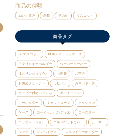
商品の種類
ぬいぐるみ
雑貨
その他
マスコット
商品タグ
BCマスコット
BOXティッシュケース
アクリルキーホルダー
ウーパールーパー
オオサンショウウオ
お煎餅
お茶会
お風呂クリーナー
カピバラ
ガマ口ポーチ
カラビナ付ぬいぐるみ
キーチェーン
キーホルダー
キャットローフ
クッション
ケース
コーイケルホンディエ
コースター
コラボレーション
ゴルフヘッドカバー
シーサー
シャチ
ジンベイザメ
スタンドキーホルダー