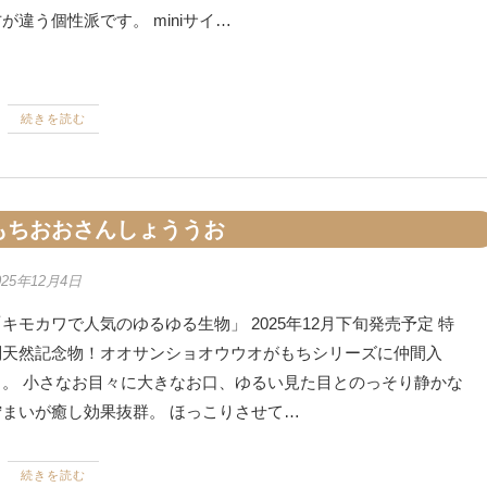
が違う個性派です。 miniサイ…
続きを読む
もちおおさんしょううお
025年12月4日
キモカワで人気のゆるゆる生物」 2025年12月下旬発売予定 特
別天然記念物！オオサンショオウウオがもちシリーズに仲間入
り。 小さなお目々に大きなお口、ゆるい見た目とのっそり静かな
佇まいが癒し効果抜群。 ほっこりさせて…
続きを読む