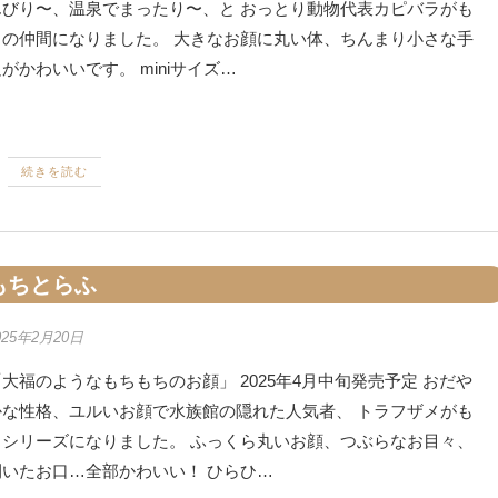
んびり〜、温泉でまったり〜、と おっとり動物代表カピバラがも
ちの仲間になりました。 大きなお顔に丸い体、ちんまり小さな手
がかわいいです。 miniサイズ…
続きを読む
もちとらふ
025年2月20日
大福のようなもちもちのお顔」 2025年4月中旬発売予定 おだや
かな性格、ユルいお顔で水族館の隠れた人気者、 トラフザメがも
ちシリーズになりました。 ふっくら丸いお顔、つぶらなお目々、
開いたお口…全部かわいい！ ひらひ…