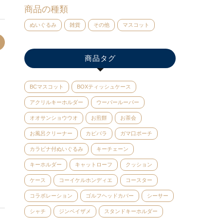
商品の種類
ぬいぐるみ
雑貨
その他
マスコット
商品タグ
BCマスコット
BOXティッシュケース
アクリルキーホルダー
ウーパールーパー
オオサンショウウオ
お煎餅
お茶会
お風呂クリーナー
カピバラ
ガマ口ポーチ
カラビナ付ぬいぐるみ
キーチェーン
キーホルダー
キャットローフ
クッション
ケース
コーイケルホンディエ
コースター
コラボレーション
ゴルフヘッドカバー
シーサー
シャチ
ジンベイザメ
スタンドキーホルダー