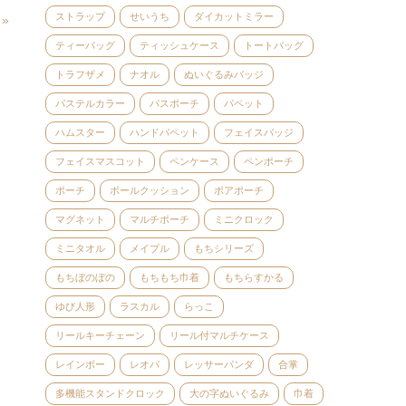
ストラップ
せいうち
ダイカットミラー
»
ティーバッグ
ティッシュケース
トートバッグ
トラフザメ
ナオル
ぬいぐるみバッジ
パステルカラー
パスポーチ
パペット
ハムスター
ハンドパペット
フェイスバッジ
フェイスマスコット
ペンケース
ペンポーチ
ポーチ
ボールクッション
ボアポーチ
マグネット
マルチポーチ
ミニクロック
ミニタオル
メイプル
もちシリーズ
もちぼのぼの
もちもち巾着
もちらすかる
ゆび人形
ラスカル
らっこ
リールキーチェーン
リール付マルチケース
レインボー
レオパ
レッサーパンダ
合掌
多機能スタンドクロック
大の字ぬいぐるみ
巾着