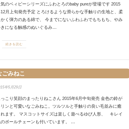
気のベィビーシリーズにふわとろのbaby pureが登場です 2015
年12月上旬発売予定 とろけるような滑らかな手触りの生地と、柔
らかく弾力のある綿で、 今までにないふわふわでもちもち、やみ
つきになる触感のぬいぐるみ…
続きを読む
なごみねこ
015年5月29日
っこり笑顔のまったりねこさん 2015年6月中旬発売 金色の鈴が
チリンと可愛いなごみねこ。ツルツルと手触りの良い毛並みに癒
されます。 マスコットサイズは楽しく遊べるゆび人形、 キレイ
色のボールチェーンも付いています。 …