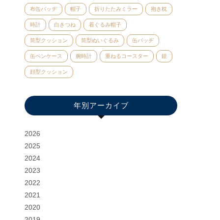
布缶バッヂ
帽子
折りたたみミラー
抱き枕
時計
白きつね
着ぐるみ帽子
筒型クッション
筒型ぬいぐるみ
缶バッヂ
缶ペンケース
腕時計
重ねるコースター
鏡
顔型クッション
年別アーカイブ
2026
2025
2024
2023
2022
2021
2020
2019