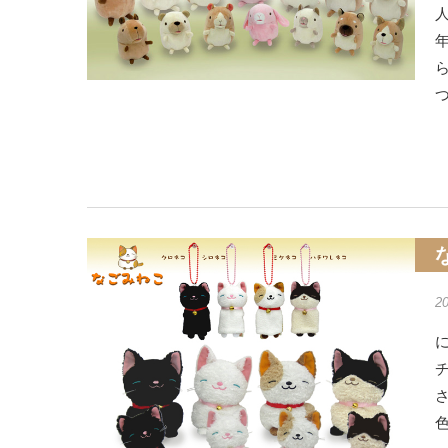
人
2
に