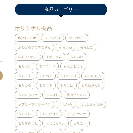
商品カテゴリー
オリジナル商品
BABY PURE
なごみとり
なごみねこ
ふわとろフモフモさん
もちいぬ
もちねこ
おむすびねこ
まめにゃん
もちぶた
もちはり
モウコーン
もちかわうそ
もちくま
もちぺん
もちなまけ
もちかえる
もちぶる
もちうさ
もちうぱ
もちあざらし
もちれっさー
もちはむ
変身クリオネ
ラブリーフワリーベア
もちかめ
もちしまえなが
もちうし
もちこいける
もちしーさー
もち白きつね
もちじんべえ
もちごり
もちちわわ
もちとらふ
もちかぴ