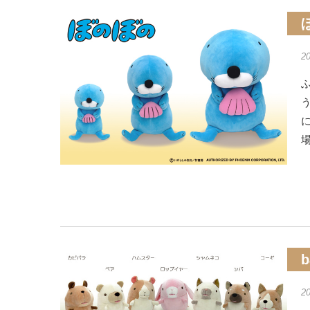
2
ふ
b
2