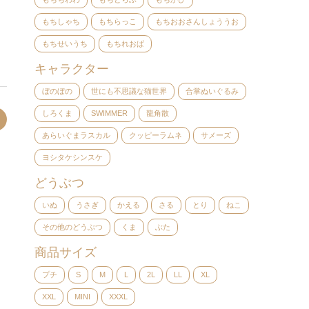
もちしゃち
もちらっこ
もちおおさんしょううお
もちせいうち
もちれおぱ
キャラクター
ぼのぼの
世にも不思議な猫世界
合掌ぬいぐるみ
しろくま
SWIMMER
龍角散
あらいぐまラスカル
クッピーラムネ
サメーズ
ヨシタケシンスケ
どうぶつ
いぬ
うさぎ
かえる
さる
とり
ねこ
その他のどうぶつ
くま
ぶた
商品サイズ
プチ
S
M
L
2L
LL
XL
XXL
MINI
XXXL