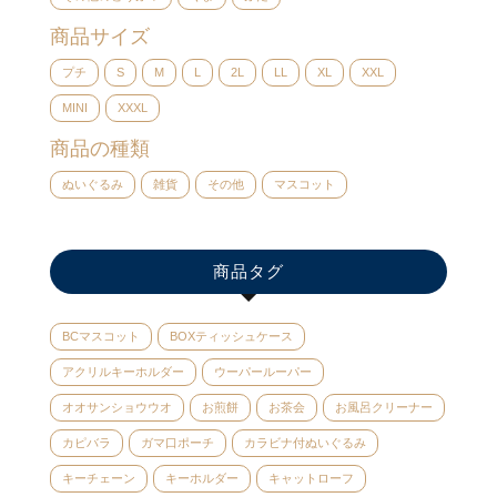
商品サイズ
プチ
S
M
L
2L
LL
XL
XXL
MINI
XXXL
商品の種類
ぬいぐるみ
雑貨
その他
マスコット
商品タグ
BCマスコット
BOXティッシュケース
アクリルキーホルダー
ウーパールーパー
オオサンショウウオ
お煎餅
お茶会
お風呂クリーナー
カピバラ
ガマ口ポーチ
カラビナ付ぬいぐるみ
キーチェーン
キーホルダー
キャットローフ