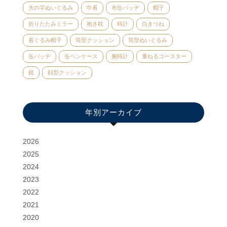
大の字ぬいぐるみ
巾着
布缶バッヂ
帽子
折りたたみミラー
抱き枕
時計
白きつね
着ぐるみ帽子
筒型クッション
筒型ぬいぐるみ
缶バッヂ
缶ペンケース
腕時計
重ねるコースター
鏡
顔型クッション
年別アーカイブ
2026
2025
2024
2023
2022
2021
2020