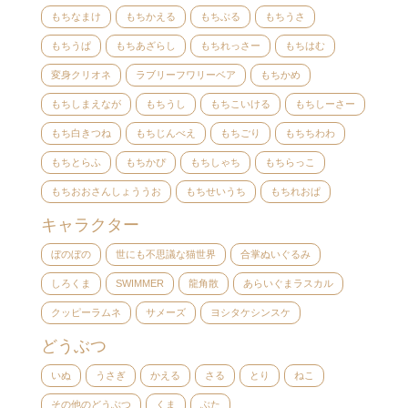
もちなまけ
もちかえる
もちぶる
もちうさ
もちうぱ
もちあざらし
もちれっさー
もちはむ
変身クリオネ
ラブリーフワリーベア
もちかめ
もちしまえなが
もちうし
もちこいける
もちしーさー
もち白きつね
もちじんべえ
もちごり
もちちわわ
もちとらふ
もちかぴ
もちしゃち
もちらっこ
もちおおさんしょううお
もちせいうち
もちれおぱ
キャラクター
ぼのぼの
世にも不思議な猫世界
合掌ぬいぐるみ
しろくま
SWIMMER
龍角散
あらいぐまラスカル
クッピーラムネ
サメーズ
ヨシタケシンスケ
どうぶつ
いぬ
うさぎ
かえる
さる
とり
ねこ
その他のどうぶつ
くま
ぶた