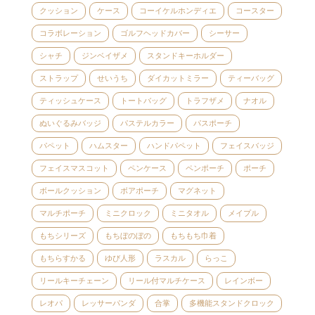
クッション
ケース
コーイケルホンディエ
コースター
コラボレーション
ゴルフヘッドカバー
シーサー
シャチ
ジンベイザメ
スタンドキーホルダー
ストラップ
せいうち
ダイカットミラー
ティーバッグ
ティッシュケース
トートバッグ
トラフザメ
ナオル
ぬいぐるみバッジ
パステルカラー
パスポーチ
パペット
ハムスター
ハンドパペット
フェイスバッジ
フェイスマスコット
ペンケース
ペンポーチ
ポーチ
ボールクッション
ボアポーチ
マグネット
マルチポーチ
ミニクロック
ミニタオル
メイプル
もちシリーズ
もちぼのぼの
もちもち巾着
もちらすかる
ゆび人形
ラスカル
らっこ
リールキーチェーン
リール付マルチケース
レインボー
レオパ
レッサーパンダ
合掌
多機能スタンドクロック