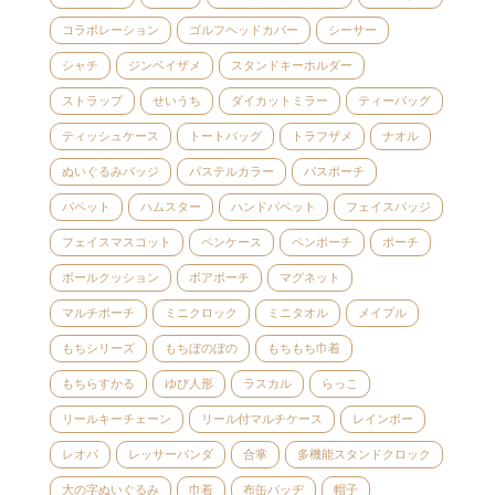
コラボレーション
ゴルフヘッドカバー
シーサー
シャチ
ジンベイザメ
スタンドキーホルダー
ストラップ
せいうち
ダイカットミラー
ティーバッグ
ティッシュケース
トートバッグ
トラフザメ
ナオル
ぬいぐるみバッジ
パステルカラー
パスポーチ
パペット
ハムスター
ハンドパペット
フェイスバッジ
フェイスマスコット
ペンケース
ペンポーチ
ポーチ
ボールクッション
ボアポーチ
マグネット
マルチポーチ
ミニクロック
ミニタオル
メイプル
もちシリーズ
もちぼのぼの
もちもち巾着
もちらすかる
ゆび人形
ラスカル
らっこ
リールキーチェーン
リール付マルチケース
レインボー
レオパ
レッサーパンダ
合掌
多機能スタンドクロック
大の字ぬいぐるみ
巾着
布缶バッヂ
帽子