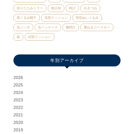
折りたたみミラー
抱き枕
時計
白きつね
着ぐるみ帽子
筒型クッション
筒型ぬいぐるみ
缶バッヂ
缶ペンケース
腕時計
重ねるコースター
鏡
顔型クッション
年別アーカイブ
2026
2025
2024
2023
2022
2021
2020
2019