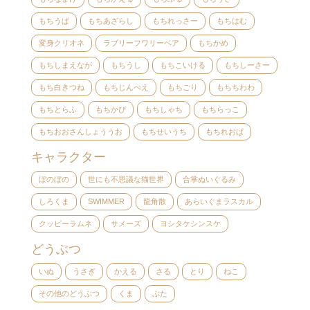
もちうぱ
もちあざらし
もちれっさー
もちはむ
変身クリオネ
ラブリーフワリーベア
もちかめ
もちしまえなが
もちうし
もちこいける
もちしーさー
もち白きつね
もちじんべえ
もちごり
もちちわわ
もちとらふ
もちかぴ
もちしゃち
もちらっこ
もちおおさんしょううお
もちせいうち
もちれおぱ
キャラクター
ぼのぼの
世にも不思議な猫世界
合掌ぬいぐるみ
しろくま
SWIMMER
龍角散
あらいぐまラスカル
クッピーラムネ
サメーズ
ヨシタケシンスケ
どうぶつ
いぬ
うさぎ
かえる
さる
とり
ねこ
その他のどうぶつ
くま
ぶた