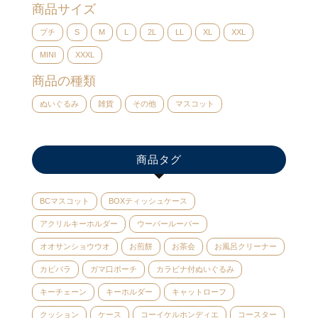
商品サイズ
プチ
S
M
L
2L
LL
XL
XXL
MINI
XXXL
商品の種類
ぬいぐるみ
雑貨
その他
マスコット
商品タグ
BCマスコット
BOXティッシュケース
アクリルキーホルダー
ウーパールーパー
オオサンショウウオ
お煎餅
お茶会
お風呂クリーナー
カピバラ
ガマ口ポーチ
カラビナ付ぬいぐるみ
キーチェーン
キーホルダー
キャットローフ
クッション
ケース
コーイケルホンディエ
コースター