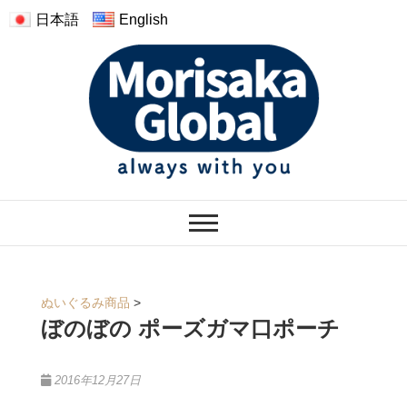
日本語
English
モリサカグローバル
ぬくもりのあるぬいぐるみ
ぬいぐるみ商品
>
ぼのぼの ポーズガマ口ポーチ
2016年12月27日