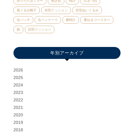
折りたたみミラー
抱き枕
時計
白きつね
着ぐるみ帽子
筒型クッション
筒型ぬいぐるみ
缶バッヂ
缶ペンケース
腕時計
重ねるコースター
鏡
顔型クッション
年別アーカイブ
2026
2025
2024
2023
2022
2021
2020
2019
2018