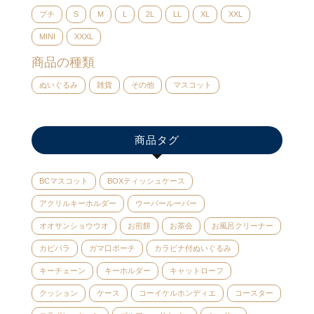
プチ
S
M
L
2L
LL
XL
XXL
MINI
XXXL
商品の種類
ぬいぐるみ
雑貨
その他
マスコット
商品タグ
BCマスコット
BOXティッシュケース
アクリルキーホルダー
ウーパールーパー
オオサンショウウオ
お煎餅
お茶会
お風呂クリーナー
カピバラ
ガマ口ポーチ
カラビナ付ぬいぐるみ
キーチェーン
キーホルダー
キャットローフ
クッション
ケース
コーイケルホンディエ
コースター