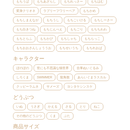
もちうぱ
もちあざらし
もちれっさー
もちはむ
変身クリオネ
ラブリーフワリーベア
もちかめ
もちしまえなが
もちうし
もちこいける
もちしーさー
もち白きつね
もちじんべえ
もちごり
もちちわわ
もちとらふ
もちかぴ
もちしゃち
もちらっこ
もちおおさんしょううお
もちせいうち
もちれおぱ
キャラクター
ぼのぼの
世にも不思議な猫世界
合掌ぬいぐるみ
しろくま
SWIMMER
龍角散
あらいぐまラスカル
クッピーラムネ
サメーズ
ヨシタケシンスケ
どうぶつ
いぬ
うさぎ
かえる
さる
とり
ねこ
その他のどうぶつ
くま
ぶた
商品サイズ