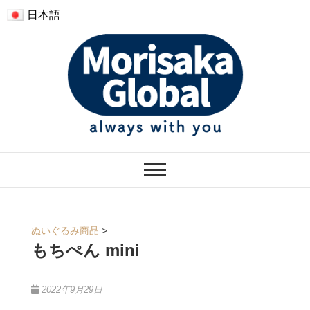
日本語
モリサカグローバル
ぬくもりのあるぬいぐるみ
ぬいぐるみ商品
>
もちぺん mini
2022年9月29日