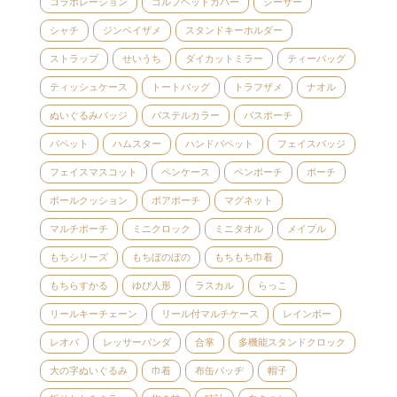
コラボレーション
ゴルフヘッドカバー
シーサー
シャチ
ジンベイザメ
スタンドキーホルダー
ストラップ
せいうち
ダイカットミラー
ティーバッグ
ティッシュケース
トートバッグ
トラフザメ
ナオル
ぬいぐるみバッジ
パステルカラー
パスポーチ
パペット
ハムスター
ハンドパペット
フェイスバッジ
フェイスマスコット
ペンケース
ペンポーチ
ポーチ
ボールクッション
ボアポーチ
マグネット
マルチポーチ
ミニクロック
ミニタオル
メイプル
もちシリーズ
もちぼのぼの
もちもち巾着
もちらすかる
ゆび人形
ラスカル
らっこ
リールキーチェーン
リール付マルチケース
レインボー
レオパ
レッサーパンダ
合掌
多機能スタンドクロック
大の字ぬいぐるみ
巾着
布缶バッヂ
帽子