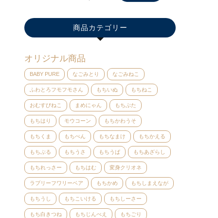
商品カテゴリー
オリジナル商品
BABY PURE
なごみとり
なごみねこ
ふわとろフモフモさん
もちいぬ
もちねこ
おむすびねこ
まめにゃん
もちぶた
もちはり
モウコーン
もちかわうそ
もちくま
もちぺん
もちなまけ
もちかえる
もちぶる
もちうさ
もちうぱ
もちあざらし
もちれっさー
もちはむ
変身クリオネ
ラブリーフワリーベア
もちかめ
もちしまえなが
もちうし
もちこいける
もちしーさー
もち白きつね
もちじんべえ
もちごり