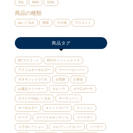
XXL
MINI
XXXL
商品の種類
ぬいぐるみ
雑貨
その他
マスコット
商品タグ
BCマスコット
BOXティッシュケース
アクリルキーホルダー
ウーパールーパー
オオサンショウウオ
お煎餅
お茶会
お風呂クリーナー
カピバラ
ガマ口ポーチ
カラビナ付ぬいぐるみ
キーチェーン
キーホルダー
キャットローフ
クッション
ケース
コーイケルホンディエ
コースター
コラボレーション
ゴルフヘッドカバー
シーサー