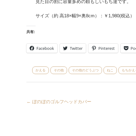
見た目の割に容量多めの頼もしいもち達です。
サイズ（約 高18×幅9×奥8cm）：￥1,980(税込）
共有:
Facebook
Twitter
Pinterest
Po
かえる
その他
その他のどうぶつ
ねこ
もちかえ
←
ぼのぼのゴルフヘッドカバー