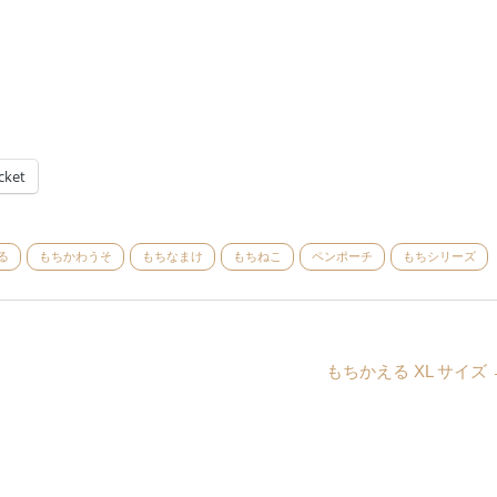
cket
る
もちかわうそ
もちなまけ
もちねこ
ペンポーチ
もちシリーズ
もちかえる XL サイズ