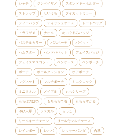
シャチ
ジンベイザメ
スタンドキーホルダー
ストラップ
せいうち
ダイカットミラー
ティーバッグ
ティッシュケース
トートバッグ
トラフザメ
ナオル
ぬいぐるみバッジ
パステルカラー
パスポーチ
パペット
ハムスター
ハンドパペット
フェイスバッジ
フェイスマスコット
ペンケース
ペンポーチ
ポーチ
ボールクッション
ボアポーチ
マグネット
マルチポーチ
ミニクロック
ミニタオル
メイプル
もちシリーズ
もちぼのぼの
もちもち巾着
もちらすかる
ゆび人形
ラスカル
らっこ
リールキーチェーン
リール付マルチケース
レインボー
レオパ
レッサーパンダ
合掌