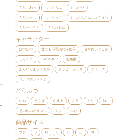
もちちわわ
もちとらふ
もちかぴ
もちしゃち
もちらっこ
もちおおさんしょううお
もちせいうち
もちれおぱ
キャラクター
ぼのぼの
世にも不思議な猫世界
合掌ぬいぐるみ
しろくま
SWIMMER
龍角散
あらいぐまラスカル
クッピーラムネ
サメーズ
ヨシタケシンスケ
どうぶつ
いぬ
うさぎ
かえる
さる
とり
ねこ
→
その他のどうぶつ
くま
ぶた
商品サイズ
プチ
S
M
L
2L
LL
XL