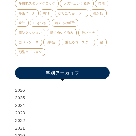
多機能スタンドクロック
大の字ぬいぐるみ
巾着
布缶バッヂ
帽子
折りたたみミラー
抱き枕
時計
白きつね
着ぐるみ帽子
筒型クッション
筒型ぬいぐるみ
缶バッヂ
缶ペンケース
腕時計
重ねるコースター
鏡
顔型クッション
年別アーカイブ
2026
2025
2024
2023
2022
2021
2020