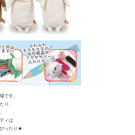
場です。
たり、
。
ディは
ぴったり★