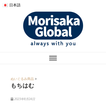
日本語
モリサカグローバル
ぬくもりのあるぬいぐるみ
ぬいぐるみ商品
>
もちはむ
2023年8月24日