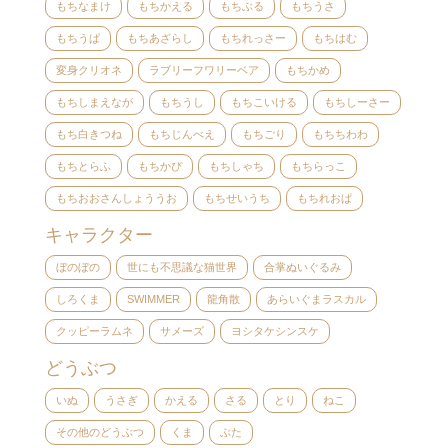
もちなまけ
もちかえる
もちぶる
もちうさ
もちうぱ
もちあざらし
もちれっさー
もちはむ
変身クリオネ
ラブリーフワリーベア
もちかめ
もちしまえなが
もちうし
もちこいける
もちしーさー
もち白きつね
もちじんべえ
もちごり
もちちわわ
もちとらふ
もちかぴ
もちしゃち
もちらっこ
もちおおさんしょううお
もちせいうち
もちれおぱ
キャラクター
ぼのぼの
世にも不思議な猫世界
合掌ぬいぐるみ
しろくま
SWIMMER
龍角散
あらいぐまラスカル
クッピーラムネ
サメーズ
ヨシタケシンスケ
どうぶつ
いぬ
うさぎ
かえる
さる
とり
ねこ
その他のどうぶつ
くま
ぶた