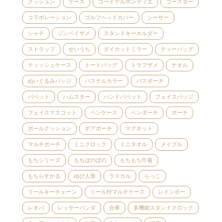
クッション
ケース
コーイケルホンディエ
コースター
コラボレーション
ゴルフヘッドカバー
シーサー
シャチ
ジンベイザメ
スタンドキーホルダー
ストラップ
せいうち
ダイカットミラー
ティーバッグ
ティッシュケース
トートバッグ
トラフザメ
ナオル
ぬいぐるみバッジ
パステルカラー
パスポーチ
パペット
ハムスター
ハンドパペット
フェイスバッジ
フェイスマスコット
ペンケース
ペンポーチ
ポーチ
ボールクッション
ボアポーチ
マグネット
マルチポーチ
ミニクロック
ミニタオル
メイプル
もちシリーズ
もちぼのぼの
もちもち巾着
もちらすかる
ゆび人形
ラスカル
らっこ
リールキーチェーン
リール付マルチケース
レインボー
レオパ
レッサーパンダ
合掌
多機能スタンドクロック