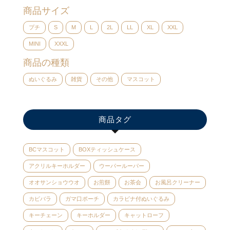
商品サイズ
プチ
S
M
L
2L
LL
XL
XXL
MINI
XXXL
商品の種類
ぬいぐるみ
雑貨
その他
マスコット
商品タグ
BCマスコット
BOXティッシュケース
アクリルキーホルダー
ウーパールーパー
オオサンショウウオ
お煎餅
お茶会
お風呂クリーナー
カピバラ
ガマ口ポーチ
カラビナ付ぬいぐるみ
キーチェーン
キーホルダー
キャットローフ