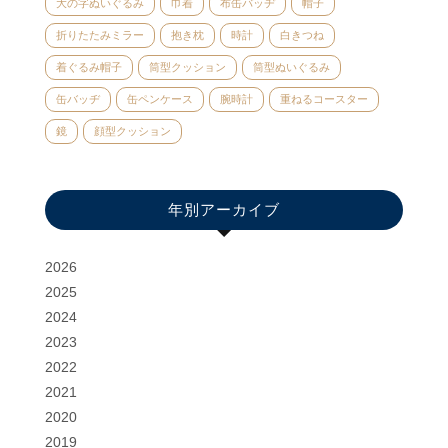
大の字ぬいぐるみ
巾着
布缶バッヂ
帽子
折りたたみミラー
抱き枕
時計
白きつね
着ぐるみ帽子
筒型クッション
筒型ぬいぐるみ
缶バッヂ
缶ペンケース
腕時計
重ねるコースター
鏡
顔型クッション
年別アーカイブ
2026
2025
2024
2023
2022
2021
2020
2019