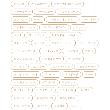
カピバラ
ガマ口ポーチ
カラビナ付ぬいぐるみ
キーチェーン
キーホルダー
キャットローフ
クッション
ケース
コーイケルホンディエ
コースター
コラボレーション
ゴルフヘッドカバー
シーサー
シャチ
ジンベイザメ
スタンドキーホルダー
ストラップ
せいうち
ダイカットミラー
ティーバッグ
ティッシュケース
トートバッグ
トラフザメ
ナオル
ぬいぐるみバッジ
パステルカラー
パスポーチ
パペット
ハムスター
ハンドパペット
フェイスバッジ
フェイスマスコット
ペンケース
ペンポーチ
ポーチ
ボールクッション
ボアポーチ
マグネット
マルチポーチ
ミニクロック
ミニタオル
メイプル
もちシリーズ
もちぼのぼの
もちもち巾着
もちらすかる
ゆび人形
ラスカル
らっこ