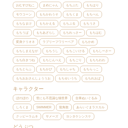
おむすびねこ
まめにゃん
もちぶた
もちはり
モウコーン
もちかわうそ
もちくま
もちぺん
もちなまけ
もちかえる
もちぶる
もちうさ
もちうぱ
もちあざらし
もちれっさー
もちはむ
変身クリオネ
ラブリーフワリーベア
もちかめ
もちしまえなが
もちうし
もちこいける
もちしーさー
もち白きつね
もちじんべえ
もちごり
もちちわわ
もちとらふ
もちかぴ
もちしゃち
もちらっこ
もちおおさんしょううお
もちせいうち
もちれおぱ
キャラクター
ぼのぼの
世にも不思議な猫世界
合掌ぬいぐるみ
しろくま
SWIMMER
龍角散
あらいぐまラスカル
クッピーラムネ
サメーズ
ヨシタケシンスケ
どうぶつ