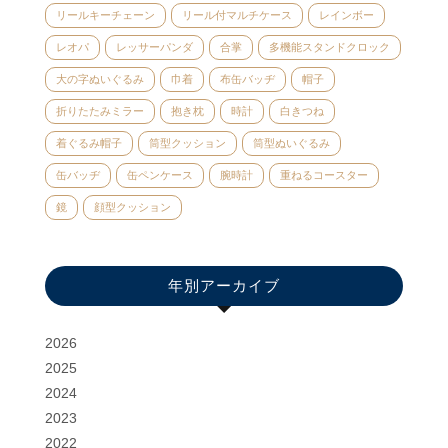
リールキーチェーン
リール付マルチケース
レインボー
レオパ
レッサーパンダ
合掌
多機能スタンドクロック
大の字ぬいぐるみ
巾着
布缶バッヂ
帽子
折りたたみミラー
抱き枕
時計
白きつね
着ぐるみ帽子
筒型クッション
筒型ぬいぐるみ
缶バッヂ
缶ペンケース
腕時計
重ねるコースター
鏡
顔型クッション
年別アーカイブ
2026
2025
2024
2023
2022