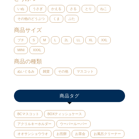
いぬ
うさぎ
かえる
さる
とり
ねこ
その他のどうぶつ
くま
ぶた
商品サイズ
プチ
S
M
L
2L
LL
XL
XXL
MINI
XXXL
商品の種類
ぬいぐるみ
雑貨
その他
マスコット
商品タグ
BCマスコット
BOXティッシュケース
アクリルキーホルダー
ウーパールーパー
オオサンショウウオ
お煎餅
お茶会
お風呂クリーナー